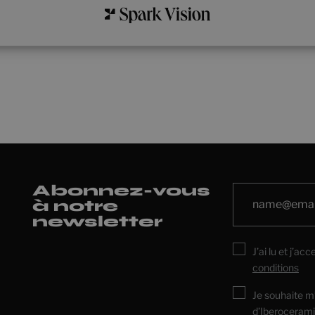
Abonnez-vous
à notre
newsletter
J’ai lu et j’ac
conditions
Je souhaite m
d’Iberocerami