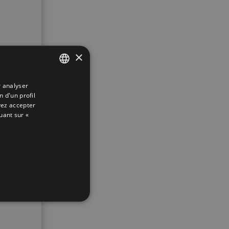
×
r analyser
SPANISH
n d'un profil
ENGLISH
vez accepter
uant sur «
FRENCH
GERMAN