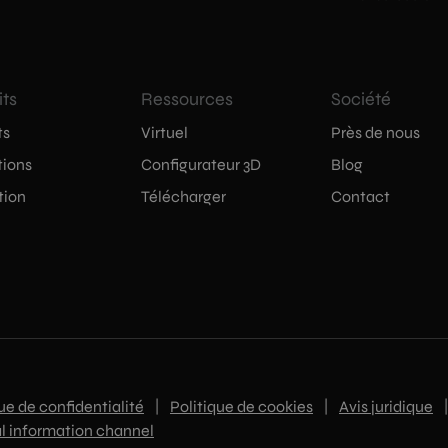
its
Ressources
Société
ts
Virtuel
Près de nous
tions
Configurateur 3D
Blog
tion
Télécharger
Contact
ue de confidentialité
|
Politique de cookies
|
Avis juridique
|
al information channel